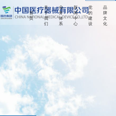
关
业
新
党
品
首
于
务
闻
的
牌
页
我
体
中
建
文
们
系
心
设
化