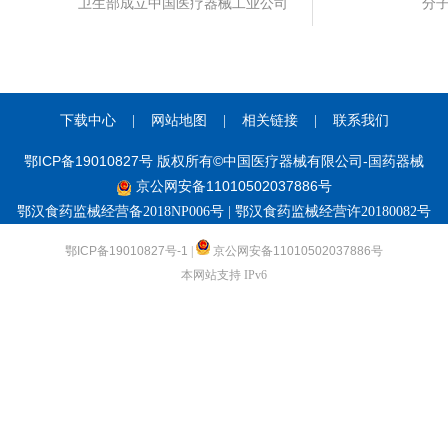
卫生部成立中国医疗器械工业公司
分子
下载中心
|
网站地图
|
相关链接
|
联系我们
鄂ICP备19010827号 版权所有©中国医疗器械有限公司-国药器械
京公网安备11010502037886号
鄂汉食药监械经营备2018NP006号 | 鄂汉食药监械经营许20180082号
鄂ICP备19010827号-1
|
京公网安备11010502037886号
本网站支持 IPv6