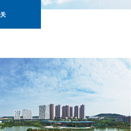
关
于
我
们