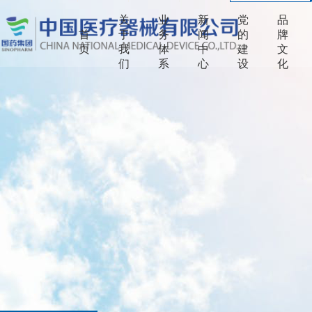
关
业
新
党
品
首
于
务
闻
的
牌
页
我
体
中
建
文
们
系
心
设
化