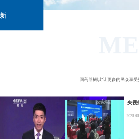
新
ME
闻
国药器械以“让更多的民众享受
中
央视报
心
2025-11
2025-12
2024-04
2023-05