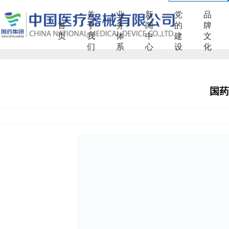
关
业
新
党
品
首
于
务
闻
的
牌
页
我
体
中
建
文
们
系
心
设
化
国药