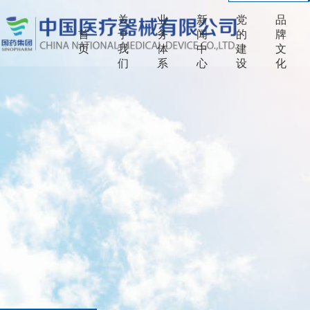
关
业
新
党
品
首
于
务
闻
的
牌
页
我
体
中
建
文
们
系
心
设
化