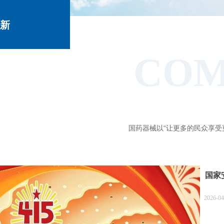
新
COM
闻
国药器械以“让更多的民众享受
中
国家
心
2026-04