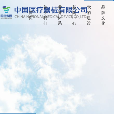
关
业
新
党
品
首
于
务
闻
的
牌
页
我
体
中
建
文
们
系
心
设
化