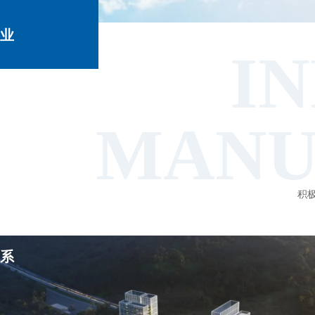
业
I
务
MANU
体
积
系