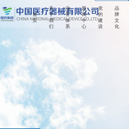
关
业
新
党
品
首
于
务
闻
的
牌
页
我
体
中
建
文
们
系
心
设
化