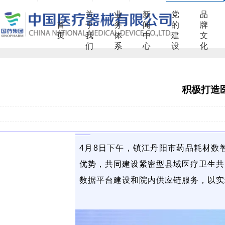
关
业
新
党
品
首
于
务
闻
的
牌
页
我
体
中
建
文
们
系
心
设
化
积极打造
4月8日下午，镇江丹阳市药品耗材数
优势，共同建设紧密型县域医疗卫生共
数据平台建设和院内供应链服务，以实