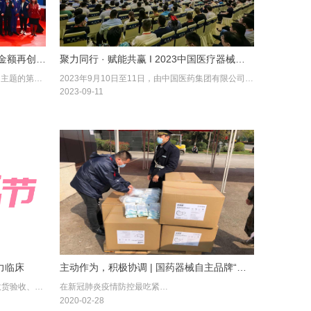
六届进博全勤打卡，国药器械签约金额再创新高
聚力同行 · 赋能共赢 I 2023中国医疗器械产业峰会暨国药器械生态大会顺利召开
11月5日-10日，以“新时代，共享未来”为主题的第六届中国国际进口博览会（进博会）在上海隆重召开。作为国药集团医疗器械板块战略发展承载者，在国药集团和国药控股的指导下，中国医疗器械有限公司自第一届进博会以来连续参加六届进博会，持续扩大朋友圈，深入参访医疗器械及医药保健品展区，并作为第六届进博会国药集团交易分团重要部分，与多家世界领先的医药健康企业现场签署协议，意向成交与签约金额再创新高，持续开放共赢，将更多更新国际先进的医疗产品及解决方案引入中国，为人民健康助力，为百姓生命保驾护航。
2023年9月10日至11日，由中国医药集团有限公司、中国医学装备协会指导，国药控股股份有限公司、国药集团中国医疗器械有限公司联合主办，郑州市商务局协办，国药集团上海数智博医疗器械科技有限公司承办的“2023中国医疗器械产业峰会暨国药器械生态大会”在河南郑州顺利召开。
2023-09-11
力临床
主动作为，积极协调 | 国药器械自主品牌“可来福”缓解口罩难
传统医用耗材管理模式下，资质审核、收货验收、上架存储、科室发放等供应链环节工作，医护人员费时费力。在临床工作中，医事繁忙、时间宝贵的医生还在逐字填写手术耗材请领单。护理工作超负荷的护士还要对着这些纸质的请领单逐个勾选请领，再一一清点后装入货架。月底，护士长们忙碌完本月的临床工作后还需要用额外的时间整理耗材的出入数据，制定下个月的请领计划。年底，主任、护士长、总务护士花在统计并输出全年各类耗材使用管理报表上的时间和工作量更是惊人。医疗器械相关国家政策及法规不断更新、细化，医疗机构在接受大大小小的各级检查时，单是堆积如山的资质证照整理更给科室带来极大压力。
在新冠肺炎疫情防控最吃紧的关键阶段，口罩已经成为人们生活的关键品和必需品。特别是在疫情核心区域湖北省，口罩的需求量持续增加。为缓解湖北区域口罩紧缺难题，中国医疗器械有限公司与奥美医疗合作，生产国药器械自主品牌“可来福”医用外科口罩。合作生产的口罩由湖北省防控指挥部统一调配和管理。根据湖北省防控指挥部要求，所有口罩由国药器械湖北公司严格按指令配送，全部用于湖北省内疫情防控。
2020-02-28