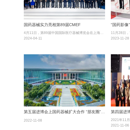
国药器械实力亮相第89届CMEF
“国药影像
4月11日，第89届中国国际医疗器械博览会在上海国家会展中心开幕。国药器械以“数字引领发展 创新驱动未来”为主题，携自主工业产品、数字化供应链、一体化营销、医疗创新服务等展区实力亮相，并重磅发布国药多采展鹏计划、国药新光4K除雾内窥镜系统等多项服务方案与创新成果，展现国药器械数字化布局和创新能力，以开放合作共创行业美好未来。
2024-04-11
2023-11-28
第五届进博会上国药器械扩大合作 “朋友圈” ，积极引进高质量创新产品
第四届进
2022-11-08
2021-11-06