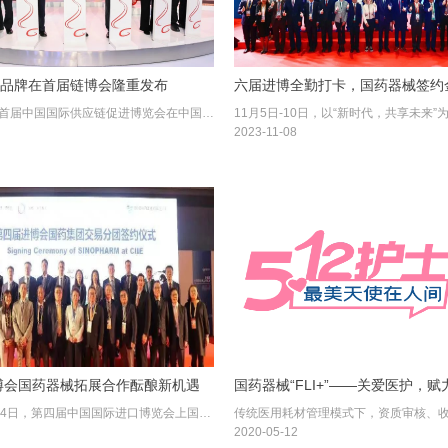
”品牌在首届链博会隆重发布
11月28日，首届中国国际供应链促进博览会在中国国际展览中心（顺义馆）开幕，首届链博会以“链接世界 共创未来”为主题，旨在打造一个重点行业上中下游融通、大中小企业链接、 产学研用协同、中外企业互动的开放型国际合作平台，积极维护全球产业链供应链稳定。在国药集团与GE医疗融合展区，举办了国药集团和GE医疗联合展台启动暨国药影像品牌发布仪式，国药器械和GE医疗合作打造的国有控股高端医疗影像设备研发制造品牌“国药影像 SINO IMAGING”隆重发布。
2023-11-08
博会国药器械拓展合作酝酿新机遇
国药器械“FLI+”——关爱医护，赋
2021年11月4日，第四届中国国际进口博览会上国药器械与美敦力、丹纳赫、雅培、赛默飞世尔等9家跨国知名医疗器械企业签署多项年度采购框架协议。
2020-05-12