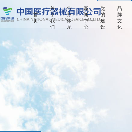
关
业
新
党
品
首
于
务
闻
的
牌
页
我
体
中
建
文
们
系
心
设
化