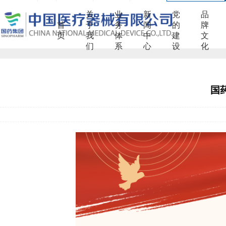
关
业
新
党
品
首
于
务
闻
的
牌
页
我
体
中
建
文
们
系
心
设
化
国