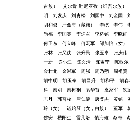
古族） 艾尔肯·吐尼亚孜（维吾尔族）
明 刘发庆 刘青松 刘国中 刘金国 
阴和俊 严金海（藏族） 李屹 李伟 
尚福 李国英 李炳军 李桥铭 李晓红
何卫东 何立峰 何宏军 邹加怡（女）
张林 张又侠 张升民 张玉卓 张庆伟
一新 陈小江 陈文清 陈吉宁 陈敏尔
金壮龙 金湘军 周强 周乃翔 周祖翼
胡中明 胡玉亭 胡昌升 胡和平 胡春
科 秦刚 秦树桐 袁华智 袁家军 铁
志丹 郭普校 唐仁健 唐登杰 黄铭 
玲（女） 谌贻琴（女，白族） 董军 
佛安 楼阳生 雷凡培 慎海雄 蔡奇 