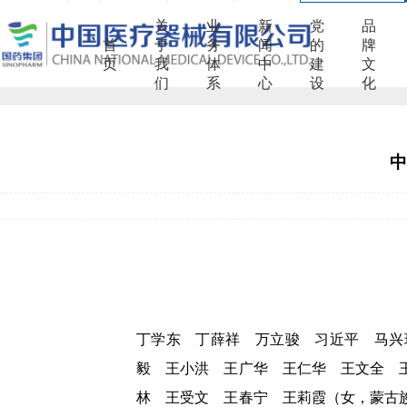
关
业
新
党
品
首
于
务
闻
的
牌
页
我
体
中
建
文
们
系
心
设
化
中
丁学东 丁薛祥 万立骏 习近平 马兴
毅 王小洪 王广华 王仁华 王文全 
林 王受文 王春宁 王莉霞（女，蒙古