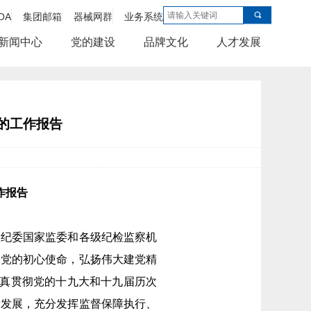
OA
集团邮箱
器械网群
业务系统
新闻中心
党的建设
品牌文化
人才发展
的工作报告
作报告
纪委国家监委和各级纪检监察机
守党的初心使命，弘扬伟大建党精
，认真贯彻党的十九大和十九届历次
量发展，充分发挥监督保障执行、