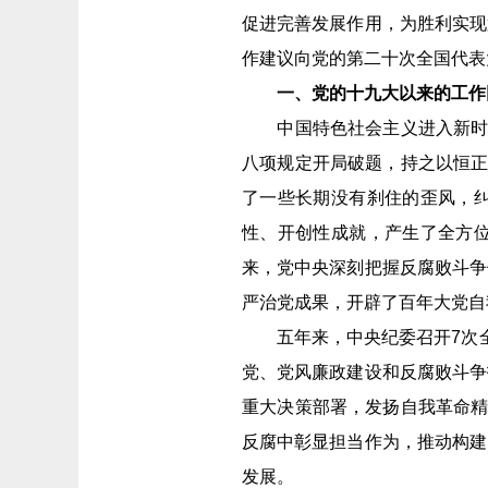
促进完善发展作用，为胜利实现
作建议向党的第二十次全国代表
一、党的十九大以来的工作
中国特色社会主义进入新时代
八项规定开局破题，持之以恒正
了一些长期没有刹住的歪风，
性、开创性成就，产生了全方
来，党中央深刻把握反腐败斗争
严治党成果，开辟了百年大党自
五年来，中央纪委召开7次全
党、党风廉政建设和反腐败斗争
重大决策部署，发扬自我革命精
反腐中彰显担当作为，推动构建
发展。