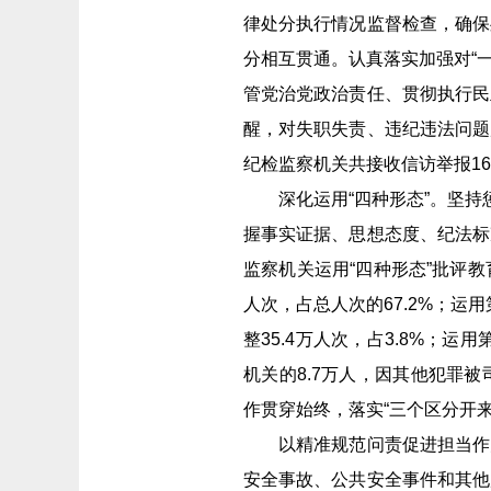
律处分执行情况监督检查，确保
分相互贯通。认真落实加强对“
管党治党政治责任、贯彻执行民
醒，对失职失责、违纪违法问题
纪检监察机关共接收信访举报169
深化运用“四种形态”。坚持惩
握事实证据、思想态度、纪法标
监察机关运用“四种形态”批评教
人次，占总人次的67.2%；运
整35.4万人次，占3.8%；
机关的8.7万人，因其他犯罪
作贯穿始终，落实“三个区分开
以精准规范问责促进担当作为
安全事故、公共安全事件和其他