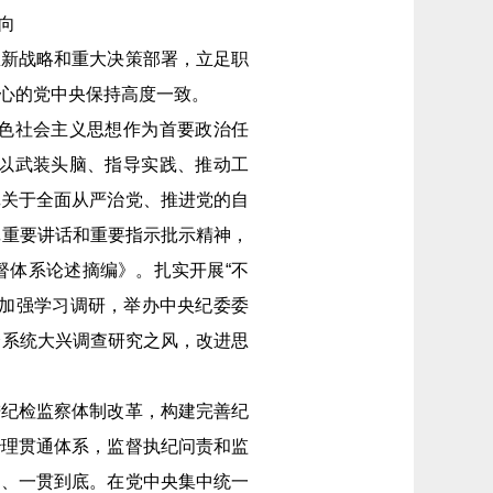
向
新战略和重大决策部署，立足职
心的党中央保持高度一致。
色社会主义思想作为首要政治任
以武装头脑、指导实践、推动工
记关于全面从严治党、推进党的自
记重要讲话和重要指示批示精神，
督体系论述摘编》。扎实开展“不
。加强学习调研，举办中央纪委委
全系统大兴调查研究之风，改进思
纪检监察体制改革，构建完善纪
治理贯通体系，监督执纪问责和监
同、一贯到底。在党中央集中统一