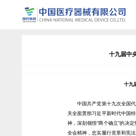
十九届中
十九
中国共产党第十九次全国代表
关全面贯彻习近平新时代中国特
神，深刻领悟“两个确立”的决定
全会精神，忠实履行党章和宪法