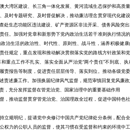
澳大湾区建设、长三角一体化发展、黄河流域生态保护和高质
、及时专题研究、及时督促解决，推动廉洁理念贯穿现代化建
查处生态功能区违法建设、矿产资源区非法开采、债务风险突出
任。加强对党章和新形势下党内政治生活若干准则执行情况的
内政治生活的政治性、时代性、原则性、战斗性，涵养积极健康
责任规定，重点发现和推动解决贯彻落实党的路线方针政策和
和重点工作不扎实、落实全面从严治党“两个责任”不到底、
履责报告等制度，促进责任层层传导、落实到位。推动各级党
述责述廉工作。加强换届纪律风气监督，规范审慎回复党风廉政
，充分发挥监督在管党治党、国家治理中的重要基础作用
，推动监督贯穿管党治党、治国理政全过程，促进中国特色社
立规明纪，提请党中央修订中国共产党纪律处分条例，配合全
公权力的公职人员的监督，使其习惯在受监督和约束的环境中