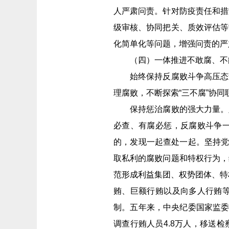
人严肃问责。针对防疫责任和措
级审核、协同把关、质效评估等
化简单化等问题，增强问责的严肃
（四）一体推进不敢腐、不能
始终保持反腐败斗争高压态势
理腐败，不断探索“三不腐”协
保持惩治腐败的强大力量。坚
必查、有腐必惩，反腐败斗争
的，发现一起查处一起。坚持党
取私利的腐败问题和特权行为，
范形成利益集团、权势团体、特
贿、巨额行贿以及向多人行贿
制。五年来，中央纪委国家监委立
调查行贿人员4.8万人，移送检察