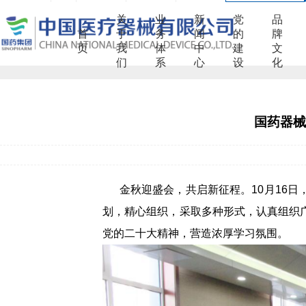
关
业
新
党
品
首
于
务
闻
的
牌
页
我
体
中
建
文
们
系
心
设
化
国药器械
金秋迎盛会，共启新征程。10月16日
划，精心组织，采取多种形式，认真组织
党的二十大精神，营造浓厚学习氛围。