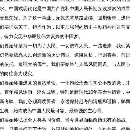
水。中国式现代化是中国共产党和中国人民长期实践探索的成
更显荣光。为了这一事业，无数先辈筚路蓝缕、披荆斩棘，进
们要埋头苦干、担当作为，以更加强烈的历史主动精神推进马
，奋力实现中华民族伟大复兴的中国梦。
要始终坚持一切为了人民、一切依靠人民。一路走来，我们紧
仍然要依靠人民创造新的历史伟业。道阻且长，行则将至。前
的依托、最强大的底气。我们要始终与人民风雨同舟、与人民
的向往变为现实。
要始终推进党的自我革命。一个饱经沧桑而初心不改的党，才
。百年栉风沐雨、淬火成钢，特别是新时代10年革命性锻造，
新考验，我们必须高度警省，永远保持赶考的清醒和谨慎，驰
生机，始终成为中国人民最可靠、最坚强的主心骨。
要始终弘扬全人类共同价值。当今世界面临前所未有的挑战。
定。只要共行天下大道，各国就能够和睦相处、合作共赢，携