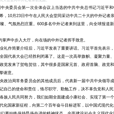
民大会堂同中外记者亲切见面。
央委员会第一次全体会议上当选的中共中央总书记习近平和
希，10月23日中午在人民大会堂同采访中共二十大的中外记者
、气氛热烈庄重。600多名中外记者来到这里，向全球报道新
的掌声中步入大厅，向在场的中外记者挥手致意。
礼作简要介绍后，习近平发表了重要讲话。习近平首先表示，
全国代表大会已经胜利闭幕了。这是一次高举旗帜、凝聚力量
政党发来了贺电贺信，其中很多是国家元首、政府首脑、政党
挚谢意。
政治局常务委员会的其他成员后，代表新一届中共中央领导成
记自己的使命和责任，恪尽职守、勤勉工作，决不辜负党和人民
族人民共同努力，我们如期全面建成小康社会、实现了第一个
代化国家新征程，向第二个百年奋斗目标进军，以中国式现代化
要始终保持昂扬奋进的精神状态。全面建设社会主义现代化