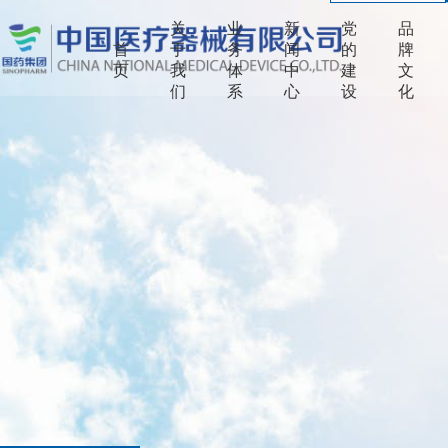
关
业
新
党
品
首
于
务
闻
的
牌
页
我
体
中
建
文
们
系
心
设
化